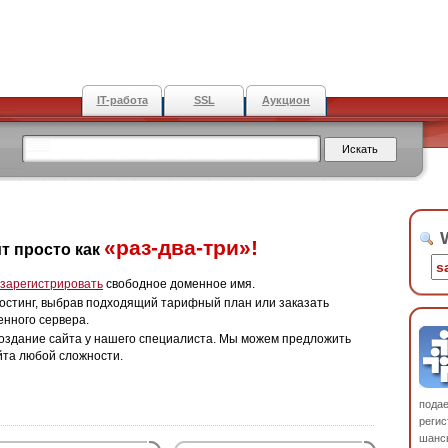
IT-работа
SSL
Аукцион
W
«раз-два-три»!
т просто как
зарегистрировать
свободное доменное имя.
остинг, выбрав подходящий тарифный план или заказать
енного сервера.
оздание сайта у нашего специалиста. Мы можем предложить
йта любой сложности.
пода
регис
шанс