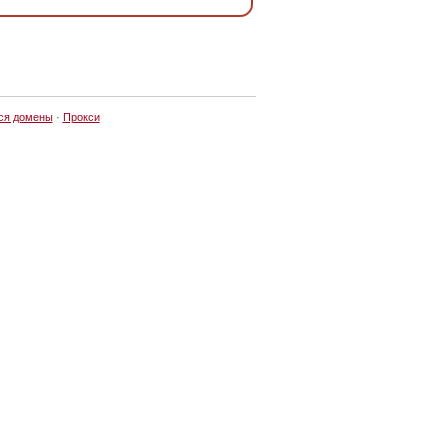
ся домены
·
Прокси