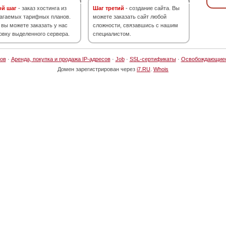
ой шаг
- заказ хостинга из
Шаг третий
- создание сайта. Вы
агаемых тарифных планов.
можете заказать сайт любой
 вы можете заказать у нас
сложности, связавшись с нашим
овку выделенного сервера.
специалистом.
ов
·
Аренда, покупка и продажа IP-адресов
·
Job
·
SSL-сертификаты
·
Освобождающие
Домен зарегистрирован через
i7.RU
.
Whois